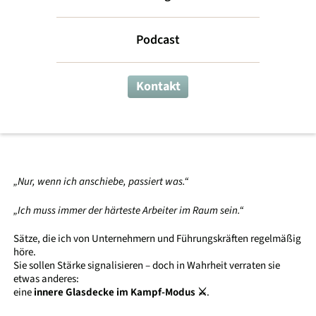
der Selbst­
Podcast
sabotage (1): Der
Kampf ⚔️
Kontakt
Leading Myelf I Leading my Team I Leading my Business
„Nur, wenn ich anschiebe, passiert was.“
„Ich muss immer der härteste Arbeiter im Raum sein.“
Sätze, die ich von Unternehmern und Führungskräften regelmäßig
höre.
Sie sollen Stärke signalisieren – doch in Wahrheit verraten sie
etwas anderes:
eine
innere Glasdecke im Kampf-Modus ⚔️
.