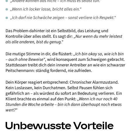
„Andere können das nicht – ich muss es selbst tun.“
„Wenn ich locker lasse, bricht alles ein.“
„Ich darf nie Schwäche zeigen – sonst verliere ich Respekt.“
Das Problem dahinter ist ein Selbstbild, das Leistung und
Kontrolle über alles stellt. Es sagt dir:
„Nur wenn du mehr leistest
als alle anderen, bist du genug.“
Die mutige Stimme in dir, die flüstert:
„Ich bin okay so, wie ich bin
– auch ohne Beweise“
, wird konsequent zum Schweigen gebracht.
Stattdessen treibt dich dein innerer Antreiber an wie ein schwarzer
Peitschenmann: ständig fordernd, nie zufrieden.
Dein Körper reagiert entsprechend: Chronischer Alarmzustand.
Kein Loslassen, kein Durchatmen. Selbst Pausen fühlen sich
gefährlich an – als würdest du sofort an Bedeutung verlieren. Ein
Klient brachte es einmal auf den Punkt:
„Wenn ich nur noch 40
Stunden die Woche arbeite – bin ich dann überhaupt noch etwas
wert?“
Unbewusste Vorteile