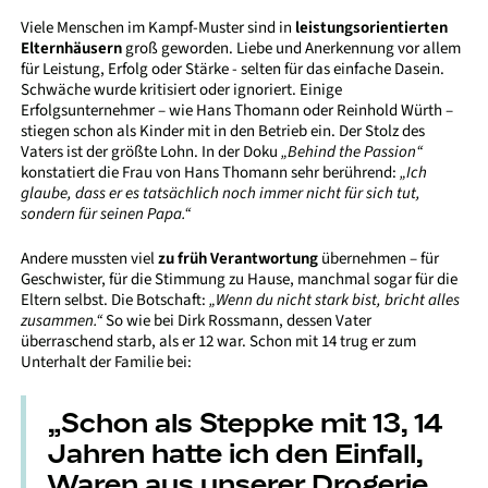
Viele Menschen im Kampf-Muster sind in
leistungsorientierten
Elternhäusern
groß geworden. Liebe und Anerkennung vor allem
für Leistung, Erfolg oder Stärke - selten für das einfache Dasein.
Schwäche wurde kritisiert oder ignoriert. Einige
Erfolgsunternehmer – wie Hans Thomann oder Reinhold Würth –
stiegen schon als Kinder mit in den Betrieb ein. Der Stolz des
Vaters ist der größte Lohn. In der Doku
„Behind the Passion“
konstatiert die Frau von Hans Thomann sehr berührend:
„Ich
glaube, dass er es tatsächlich noch immer nicht für sich tut,
sondern für seinen Papa.“
Andere mussten viel
zu früh Verantwortung
übernehmen – für
Geschwister, für die Stimmung zu Hause, manchmal sogar für die
Eltern selbst. Die Botschaft:
„Wenn du nicht stark bist, bricht alles
zusammen.“
So wie bei Dirk Rossmann, dessen Vater
überraschend starb, als er 12 war. Schon mit 14 trug er zum
Unterhalt der Familie bei:
„Schon als Steppke mit 13, 14
Jahren hatte ich den Einfall,
Waren aus unserer Drogerie