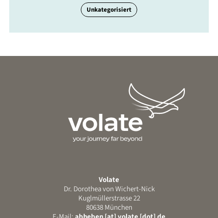
Unkategorisiert
Volate
Dr. Dorothea von Wichert-Nick
Kuglmüllerstrasse 22
80638 München
E-Mail:
abheben [at] volate [dot] de