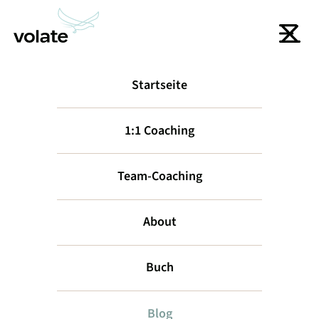
Startseite
1:1 Coaching
DER VOLATE LEADERSHIP-BLOG
Gutes Wachstum
Team-Coaching
fängt mit
den richtigen
About
Impulsen an
Buch
Wertvolle Anregungen für die Entwicklung deines
Blog
Unternehmens und regelmäßige Inspirationen für deine