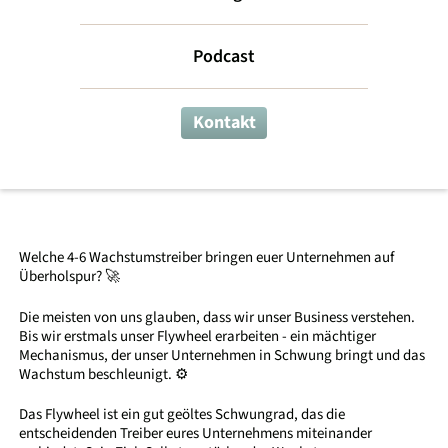
Bringt euren
Podcast
Laden in
Schwung
Kontakt
Leading my Business
Welche 4-6 Wachstumstreiber bringen euer Unternehmen auf
Überholspur? 🚀
Die meisten von uns glauben, dass wir unser Business verstehen.
Bis wir erstmals unser Flywheel erarbeiten - ein mächtiger
Mechanismus, der unser Unternehmen in Schwung bringt und das
Wachstum beschleunigt. ⚙️
Das Flywheel ist ein gut geöltes Schwungrad, das die
entscheidenden Treiber eures Unternehmens miteinander