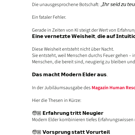
Die unausgesprochene Botschaft: „𝘐𝘩𝘳 𝘴𝘦𝘪𝘥 𝘻𝘶 𝘵𝘦𝘶𝘦𝘳
Ein fataler Fehler.
Gerade in Zeiten von KI steigt der Wert von Erfahru
𝗘𝗶𝗻𝗲 𝘃𝗲𝗿𝗻𝗲𝘁𝘇𝘁𝗲 𝗪𝗲𝗶𝘀𝗵𝗲𝗶𝘁, 𝗱𝗶𝗲 𝗮𝘂𝗳 𝗜𝗻𝘁𝘂𝗶𝘁𝗶
Diese Weisheit entsteht nicht über Nacht.
Sie entsteht, weil Menschen durchs Feuer gehen – 
Menschen, die bereit sind, neugierig zu bleiben un
𝗗𝗮𝘀 𝗺𝗮𝗰𝗵𝘁 𝗠𝗼𝗱𝗲𝗿𝗻 𝗘𝗹𝗱𝗲𝗿 𝗮𝘂𝘀.
In der Jubiläumsausgabe des
Magazin Human Reso
Hier die Thesen in Kürze:
🧓🏼 𝗘𝗿𝗳𝗮𝗵𝗿𝘂𝗻𝗴 𝘁𝗿𝗶𝘁𝘁 𝗡𝗲𝘂𝗴𝗶𝗲𝗿
Modern Elder kombinieren tiefes Erfahrungswissen m
🧓🏼 𝗩𝗼𝗿𝘀𝗽𝗿𝘂𝗻𝗴 𝘀𝘁𝗮𝘁𝘁 𝗩𝗼𝗿𝘂𝗿𝘁𝗲𝗶𝗹