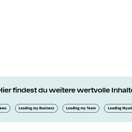
Hier findest du weitere wertvolle Inhalt
iews
Leading my Business
Leading my Team
Leading Mysel