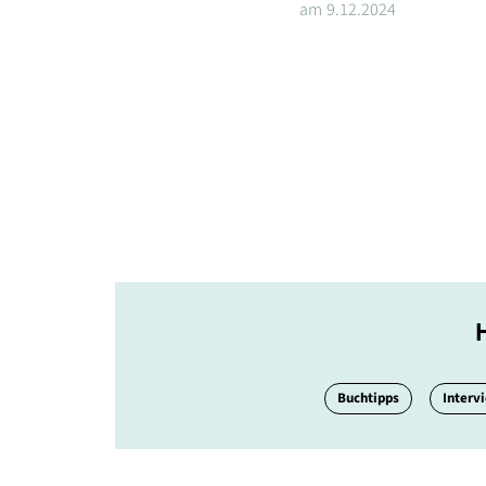
am
9.12.2024
Buchtipps
Interv