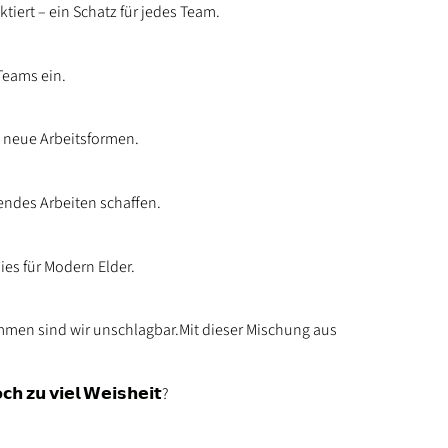
ktiert – ein Schatz für jedes Team.
Teams ein.
e neue Arbeitsformen.
ndes Arbeiten schaffen.
adies für Modern Elder.
sammen sind wir unschlagbar.Mit dieser Mischung aus
𝗵 𝘇𝘂 𝘃𝗶𝗲𝗹 𝗪𝗲𝗶𝘀𝗵𝗲𝗶𝘁?