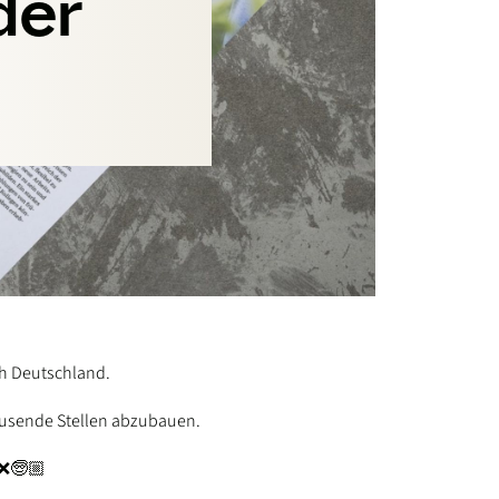
der
h Deutschland.
ausende Stellen abzubauen.
𝗻. ❌🧓🏼