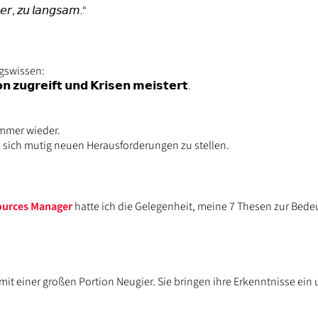
, 𝘻𝘶 𝘭𝘢𝘯𝘨𝘴𝘢𝘮.“
ngswissen:
𝗼𝗻 𝘇𝘂𝗴𝗿𝗲𝗶𝗳𝘁 𝘂𝗻𝗱 𝗞𝗿𝗶𝘀𝗲𝗻 𝗺𝗲𝗶𝘀𝘁𝗲𝗿𝘁.
immer wieder.
d sich mutig neuen Herausforderungen zu stellen.
urces Manager
hatte ich die Gelegenheit, meine 7 Thesen zur Bede
it einer großen Portion Neugier. Sie bringen ihre Erkenntnisse ein 