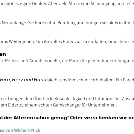
 gibt es rigide Denker. Aber viele Ältere sind fit, neugierig und refle
euanfänge. Sie finden ihre Berufung und bringen sie aktiv in ihre 
ms Weitergeben. Um ihr volles Potenzial zu entfalten, brauchen si
𝗲𝗻
Rollen- und Arbeitsmodelle, die Raum für generationenübergreife
 𝘏𝘪𝘳𝘯, 𝘏𝘦𝘳𝘻 𝘶𝘯𝘥 𝘏𝘢𝘯𝘥 bleibt uns Menschen vorbehalten. Ein Par
ltere bringen den Überblick, Krisenfestigkeit und Intuition ein. Zu
dern Elder zu einem echten Gamechanger für Unternehmen.
 𝗱𝗲𝗿 𝗔̈𝗹𝘁𝗲𝗿𝗲𝗻 𝘀𝗰𝗵𝗼𝗻 𝗴𝗲𝗻𝘂𝗴? 𝗢𝗱𝗲𝗿 𝘃𝗲𝗿𝘀𝗰𝗵𝗲𝗻𝗸𝗲𝗻 𝘄𝗶𝗿 𝗻𝗼
ea von Wichert-Nick