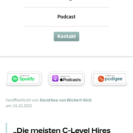
Erfolgsfaktoren
Podcast
beim C-Level-
Hiring
Kontakt
Leadership-Podcast
Veröffentlicht von
Dorothea von Wichert-Nick
am
24.10.2023
„Die meisten C-Level Hires