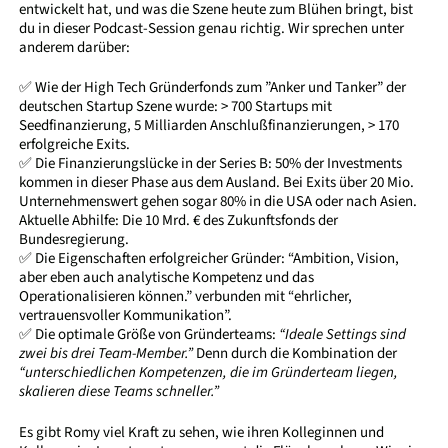
entwickelt hat, und was die Szene heute zum Blühen bringt, bist
du in dieser Podcast-Session genau richtig. Wir sprechen unter
anderem darüber:
✅ Wie der High Tech Gründerfonds zum ”Anker und Tanker” der
deutschen Startup Szene wurde: > 700 Startups mit
Seedfinanzierung, 5 Milliarden Anschlußfinanzierungen, > 170
erfolgreiche Exits.
✅ Die Finanzierungslücke in der Series B: 50% der Investments
kommen in dieser Phase aus dem Ausland. Bei Exits über 20 Mio.
Unternehmenswert gehen sogar 80% in die USA oder nach Asien.
Aktuelle Abhilfe: Die 10 Mrd. € des Zukunftsfonds der
Bundesregierung.
✅ Die Eigenschaften erfolgreicher Gründer: “Ambition, Vision,
aber eben auch analytische Kompetenz und das
Operationalisieren können.” verbunden mit “ehrlicher,
vertrauensvoller Kommunikation”.
✅ Die optimale Größe von Gründerteams:
“Ideale Settings sind
zwei bis drei Team-Member.”
Denn durch die Kombination der
“unterschiedlichen Kompetenzen, die im Gründerteam liegen,
skalieren diese Teams schneller.”
Es gibt Romy viel Kraft zu sehen, wie ihren Kolleginnen und