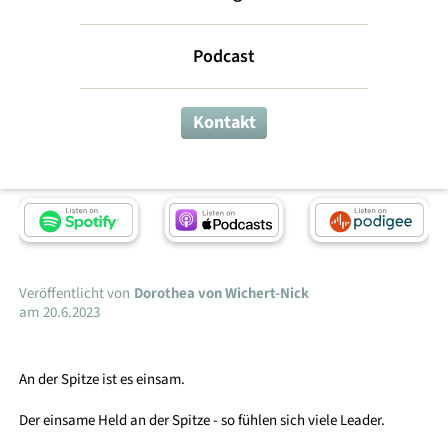
statt einsam
Podcast
führen
Kontakt
Leadership-Snacks
Veröffentlicht von
Dorothea von Wichert-Nick
am
20.6.2023
An der Spitze ist es einsam.
Der einsame Held an der Spitze - so fühlen sich viele Leader.