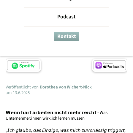
Unkomfortable
Podcast
Komfortzone
Kontakt
Dorothea im Interview
Veröffentlicht von
Dorothea von Wichert-Nick
am
13.6.2025
𝗪𝗲𝗻𝗻 𝗵𝗮𝗿𝘁 𝗮𝗿𝗯𝗲𝗶𝘁𝗲𝗻 𝗻𝗶𝗰𝗵𝘁 𝗺𝗲𝗵𝗿 𝗿𝗲𝗶𝗰𝗵𝘁 -
Was
Unternehmer:innen wirklich lernen müssen
„𝘐𝘤𝘩 𝘨𝘭𝘢𝘶𝘣𝘦, 𝘥𝘢𝘴 𝘌𝘪𝘯𝘻𝘪𝘨𝘦, 𝘸𝘢𝘴 𝘮𝘪𝘤𝘩 𝘻𝘶𝘷𝘦𝘳𝘭𝘢̈𝘴𝘴𝘪𝘨 𝘵𝘳𝘪𝘨𝘨𝘦𝘳𝘵,