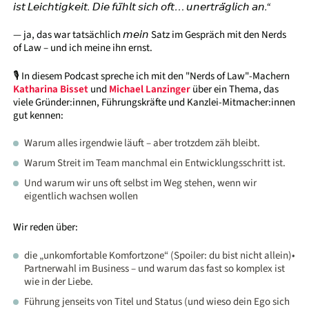
𝘪𝘴𝘵 𝘓𝘦𝘪𝘤𝘩𝘵𝘪𝘨𝘬𝘦𝘪𝘵. 𝘋𝘪𝘦 𝘧𝘶̈𝘩𝘭𝘵 𝘴𝘪𝘤𝘩 𝘰𝘧𝘵… 𝘶𝘯𝘦𝘳𝘵𝘳𝘢̈𝘨𝘭𝘪𝘤𝘩 𝘢𝘯.“
— ja, das war tatsächlich
𝘮𝘦𝘪𝘯
Satz im Gespräch mit den Nerds
of Law – und ich meine ihn ernst.
🎙️ In diesem Podcast spreche ich mit den "Nerds of Law"-Machern
Katharina Bisset
und
Michael Lanzinger
über ein Thema, das
viele Gründer:innen, Führungskräfte und Kanzlei-Mitmacher:innen
gut kennen:
Warum alles irgendwie läuft – aber trotzdem zäh bleibt.
Warum Streit im Team manchmal ein Entwicklungsschritt ist.
Und warum wir uns oft selbst im Weg stehen, wenn wir
eigentlich wachsen wollen
Wir reden über:
die „unkomfortable Komfortzone“ (Spoiler: du bist nicht allein)•
Partnerwahl im Business – und warum das fast so komplex ist
wie in der Liebe.
Führung jenseits von Titel und Status (und wieso dein Ego sich