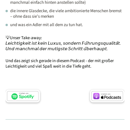
manchmal einfach hinten anstellen sollte)
die innere Glasdecke, die viele ambitionierte Menschen bremst
– ohne dass sie’s merken
und was ein Adler mit all dem zu tun hat.
💡Unser Take-away:
𝘓𝘦𝘪𝘤𝘩𝘵𝘪𝘨𝘬𝘦𝘪𝘵 𝘪𝘴𝘵 𝘬𝘦𝘪𝘯 𝘓𝘶𝘹𝘶𝘴, 𝘴𝘰𝘯𝘥𝘦𝘳𝘯 𝘍𝘶̈𝘩𝘳𝘶𝘯𝘨𝘴𝘲𝘶𝘢𝘭𝘪𝘵𝘢̈𝘵.
𝘜𝘯𝘥 𝘮𝘢𝘯𝘤𝘩𝘮𝘢𝘭 𝘥𝘦𝘳 𝘮𝘶𝘵𝘪𝘨𝘴𝘵𝘦 𝘚𝘤𝘩𝘳𝘪𝘵𝘵 𝘶̈𝘣𝘦𝘳𝘩𝘢𝘶𝘱𝘵.
Und das zeigt sich gerade in diesem Podcast - der mit großer
Leichtigkeit und viel Spaß weit in die Tiefe geht.