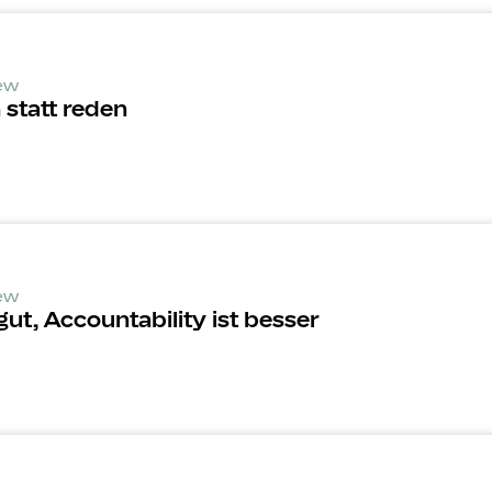
iew
statt reden
iew
gut, Accounta­bility ist besser