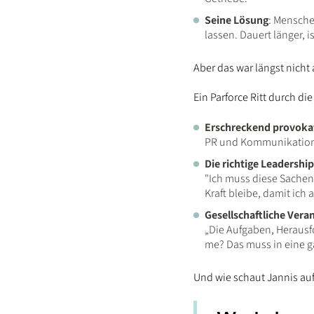
Seine Lösung
: Mensche
lassen. Dauert länger, i
Aber das war längst nicht a
Ein Parforce Ritt durch di
Erschreckend provokat
PR und Kommunikation, 
Die richtige Leadership
"Ich muss diese Sachen
Kraft bleibe, damit ich
Gesellschaftliche Ve
„Die Aufgaben, Herausfo
me? Das muss in eine ga
Und wie schaut Jannis au