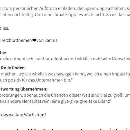
n zum persönlichen Aufbruch einladen. Die Spannung aushalten, si
st aber nachhaltig. Und manchmal klappt es auch nicht. So ist das ha
lles.
e Herzblutthemen ❤️ von Jannis:
iv:
die authentisch, nahbar, erlebbar und wirklich nah beim Menschen
 Rolle finden
:
 machen, wo ich wirklich was bewegen kann, wo ich einen Impact 
 auch positiv für das Unternehmen bin.“
rantwortung übernehmen:
rderungen, aber auch die Chancen dieser Welt sind viel zu groß, um
nz andere Mentalität rein: eine give-give-give-take Bilanz“
f das weitere Wachstum?