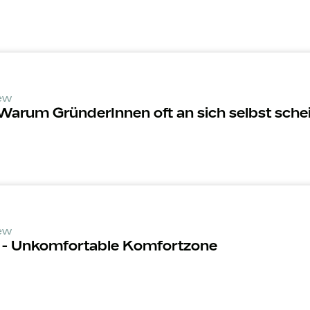
iew
arum Grün­derInnen oft an sich selbst schei
iew
 - Unkomfortable Komfortzone