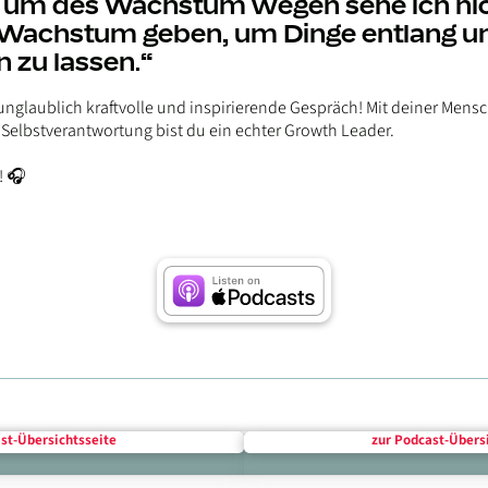
um des Wachstum wegen sehe ich nic
 Wachstum geben, um Dinge entlang un
 zu lassen.“
unglaublich kraftvolle und inspirierende Gespräch! Mit deiner Mensch
 Selbstverantwortung bist du ein echter Growth Leader.
! 🎧
st-Über­sichts­seite
zur Podcast-Über­si