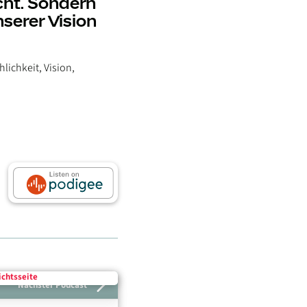
ht. Sondern
serer Vision
lichkeit, Vision,
chts­seite
Nächster Podcast