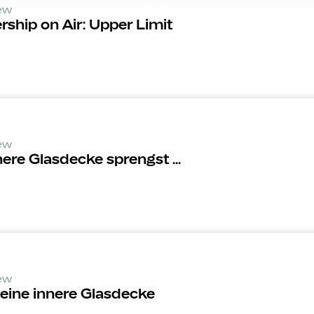
iew
ship on Air: Upper Limit
iew
ere Glasdecke sprengst ...
iew
 Deine innere Glasdecke