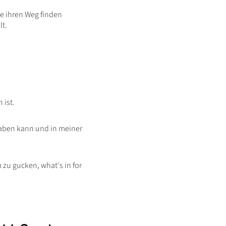
e ihren Weg finden
lt.
 ist.
haben kann und in meiner
 zu gucken, what's in for