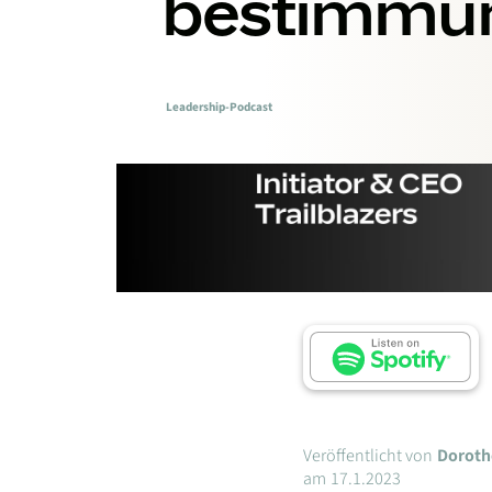
bestimmu
Leadership-Podcast
Veröffentlicht von
Doroth
am
17.1.2023