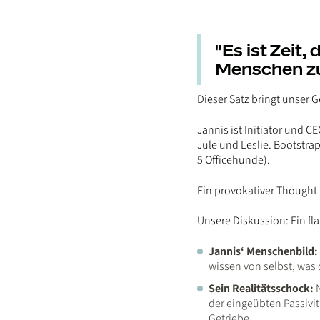
"Es ist Zeit,
Menschen zu 
Dieser Satz bringt unser 
Jannis ist Initiator und
Jule und Leslie. Bootstr
5 Officehunde).
Ein provokativer Thought
Unsere Diskussion: Ein f
Jannis‘ Menschenbild:
wissen von selbst, was d
Sein Realitätsschock:
N
der eingeübten Passivi
Getriebe.